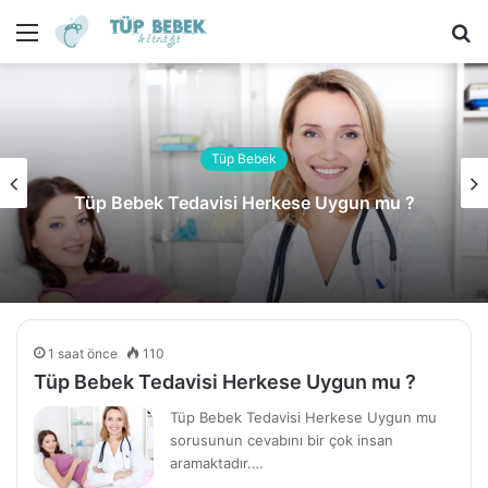
Menü
A
y
...
Tüp Bebek
Tüp Bebek Tedavisi Herkese Uygun mu ?
1 saat önce
110
Tüp Bebek Tedavisi Herkese Uygun mu ?
Tüp Bebek Tedavisi Herkese Uygun mu
sorusunun cevabını bir çok insan
aramaktadır.…