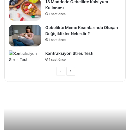
13 Maddede Gebelikte Kalsiyum
Kullanımı
1 saat önce
Gebelikte Meme Kısımlarında Oluşan
Değişiklikler Nelerdir ?
1 saat önce
Kontraksiyon Stres Testi
1 saat önce
Önceki
Sonraki
sayfa
sayfa
Kısırlık
Ka
ve
Kıs
Sigara